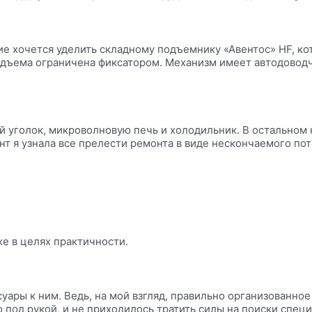
е хочется уделить складному подъемнику «Авентос» HF, ко
одъема ограничена фиксатором. Механизм имеет автодоводч
ый уголок, микроволновую печь и холодильник. В остальном
нт я узнала все прелести ремонта в виде нескончаемого по
е в целях практичности.
суары к ним. Ведь, на мой взгляд, правильно организованное
о под рукой, и не приходилось тратить силы на поиски спец