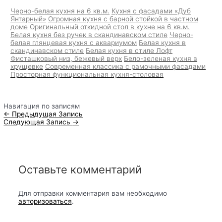
Черно-белая кухня на 6 кв.м.
Кухня с фасадами «Дуб
Янтарный»
Огромная кухня с барной стойкой в частном
доме
Оригинальный откидной стол в кухне на 6 кв.м.
Белая кухня без ручек в скандинавском стиле
Черно-
белая глянцевая кухня с аквариумом
Белая кухня в
скандинавском стиле
Белая кухня в стиле Лофт
Фисташковый низ, бежевый верх
Бело-зеленая кухня в
хрущевке
Современная классика с рамочными фасадами
Просторная функциональная кухня-столовая
Навигация по записям
←
Предыдущая Запись
Следующая Запись
→
Оставьте комментарий
Для отправки комментария вам необходимо
авторизоваться
.