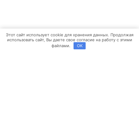
Этот сайт использует cookie для хранения данных. Продолжая
использовать сайт, Вы даете свое согласие на работу с этими
файлами.
OK
Copyright ©2013-2026 BROSKO | Powered by
Brosco Web
Заявка на расчет
Выберите конфигурацию помещения кухни