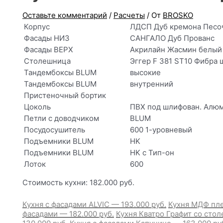
Оставьте комментарий
/
Расчеты
/ От
BROSKO
Корпус
ЛДСП Дуб кремона Песо
Фасады НИЗ
САНГАЛО Дуб Прованс
Фасады ВЕРХ
Акрилайн Жасмин белый
Столешница
Эггер F 381 ST10 Фибра 
Тандембоксы BLUM
высокие
Тандембоксы BLUM
внутренний
Пристеночный бортик
Цоколь
ПВХ под шлифован. Алю
Петли с доводчиком
BLUM
Посудосушитель
600 1-уровневый
Подъемники BLUM
HK
Подъемники BLUM
HK с Тип-он
Лоток
600
Стоимость кухни: 182.000 руб.
Кухня с фасадами ALVIC — 193.000 руб.
Кухня МДФ пле
фасадами — 182.000 руб.
Кухня Кватро Графит со стол