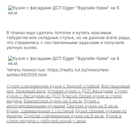
В планах еще сделать потолок и купить красивые
табуретки или складные стулья, но на данном этапе рады,
что справились с поставленными задачами и получили
уютную кухню.
Читать полностью: https://realty.tut.by/news/new-
settler/492005.html
Супер современная кухня с барной стойкой
Фисташковый
низ, бежевый верх
Угловая кухня с ДСП фасадами
Супер
кухня с фасадами из ДСП
Красно-белая кухня в стиле
модерн
Компактная кухня на 5 кв.м.
Кухня с
интегрированными ручками
Светлая кухня на 9 кв.м.
Кухня, совмещенная с гостиной
Кухня своими руками из
фанеры
Строгая современная кухня на 9 кв.м.
Кухня в
стиле модерн с рабочей зоной у окна