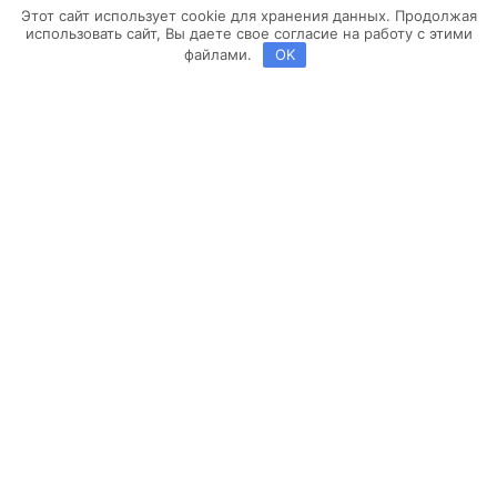
Этот сайт использует cookie для хранения данных. Продолжая
использовать сайт, Вы даете свое согласие на работу с этими
файлами.
OK
Copyright ©2013-2026 BROSKO | Powered by
Brosco Web
Заявка на расчет
Выберите конфигурацию помещения кухни