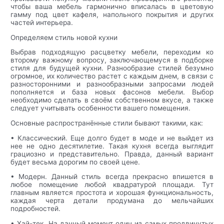
чтобы ваша мебель гармонично вписалась в цветовую
гамму под цвет кафеля, напольного покрытия и других
частей интерьера.
Определяем стиль новой кухни
Выбрав подходящую расцветку мебели, переходим ко
второму важному вопросу, заключающемуся в подборке
стиля для будущей кухни. Разнообразие стилей безумно
огромное, их количество растет с каждым днем, в связи с
разносторонними и разнообразными запросами людей
пополняется и база новых фасонов мебели. Выбор
необходимо сделать в своём собственном вкусе, а также
следует учитывать особенности вашего помещения.
Основные распространённые стили бывают такими, как:
• Классический. Еще долго будет в моде и не выйдет из
нее не одно десятилетие. Такая кухня всегда выглядит
грациозно и представительно. Правда, данный вариант
будет весьма дорогим по своей цене.
• Модерн. Данный стиль всегда прекрасно впишется в
любое помещение любой квадратурой площади. Тут
главным является простота и хорошая функциональность,
каждая черта детали продумана до мельчайших
подробностей.
• Хай-тек. На данный момент один из самых продвинутых