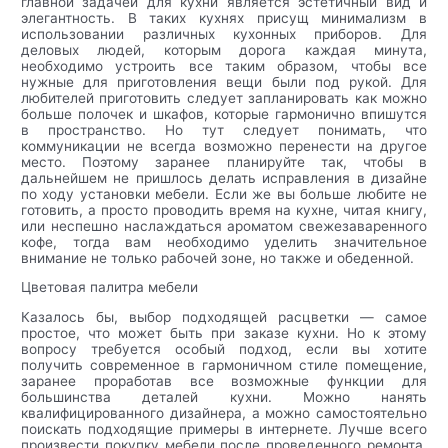
главной задачей для кухни является эстетичный вид и
элегантность. В таких кухнях присущ минимализм в
использовании различных кухонных приборов. Для
деловых людей, которым дорога каждая минута,
необходимо устроить все таким образом, чтобы все
нужные для приготовления вещи были под рукой. Для
любителей приготовить следует запланировать как можно
больше полочек и шкафов, которые гармонично впишутся
в пространство. Но тут следует понимать, что
коммуникации не всегда возможно перенести на другое
место. Поэтому заранее планируйте так, чтобы в
дальнейшем не пришлось делать исправления в дизайне
по ходу установки мебели. Если же вы больше любите не
готовить, а просто проводить время на кухне, читая книгу,
или неспешно наслаждаться ароматом свежезаваренного
кофе, тогда вам необходимо уделить значительное
внимание не только рабочей зоне, но также и обеденной.
Цветовая палитра мебели
Казалось бы, выбор подходящей расцветки — самое
простое, что может быть при заказе кухни. Но к этому
вопросу требуется особый подход, если вы хотите
получить современное в гармоничном стиле помещение,
заранее проработав все возможные функции для
большинства деталей кухни. Можно нанять
квалифицированного дизайнера, а можно самостоятельно
поискать подходящие примеры в интернете. Лучше всего
произвести покупку мебели после проведенного ремонта,