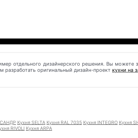
имер отдельного дизайнерского решения. Вы можете з
ом разработать оригинальный дизайн-проект
кухни на 
ИСАНДР
Кухня SELTA
Кухня RAL 7035
Кухня INTEGRO
Кухня S
ухня RIVOLI
Кухня ARPA