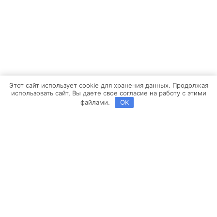
Этот сайт использует cookie для хранения данных. Продолжая
использовать сайт, Вы даете свое согласие на работу с этими
файлами.
OK
Copyright ©2013-2026 BROSKO | Powered by
Brosco Web
Заявка на расчет
Выберите конфигурацию помещения кухни