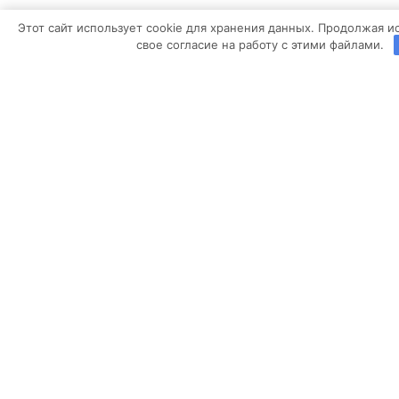
ДСП
Этот сайт использует cookie для хранения данных. Продолжая ис
свое согласие на работу с этими файлами.
Акрил
Пленка
Вам понравилась
Ваши пожелания к проекту
Если у Вас уже есть проект или фото понравившейся кухни,
можете прикрепить к заявке