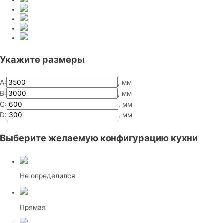
Укажите размеры
А:
, мм
B:
, мм
C:
, мм
D:
, мм
Выберите желаемую конфигурацию кухни
Не определился
Прямая