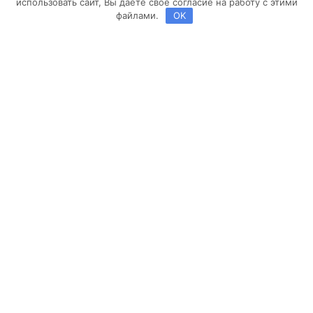
использовать сайт, Вы даете свое согласие на работу с этими
файлами.
OK
Copyright ©2013-2026 BROSKO | Powered by
Brosco Web
Заявка на расчет
Выберите конфигурацию помещения кухни
Укажите размеры
А:
, мм