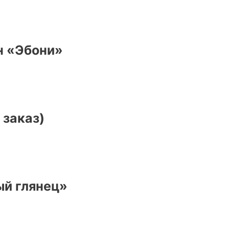
н «Эбони»
 заказ)
ый глянец»