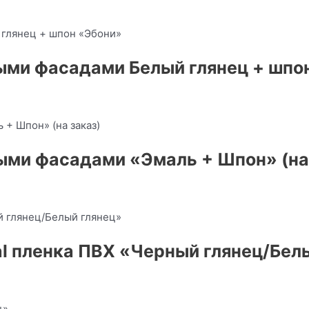
ыми фасадами Белый глянец + шпо
ыми фасадами «Эмаль + Шпон» (на
al пленка ПВХ «Черный глянец/Бел